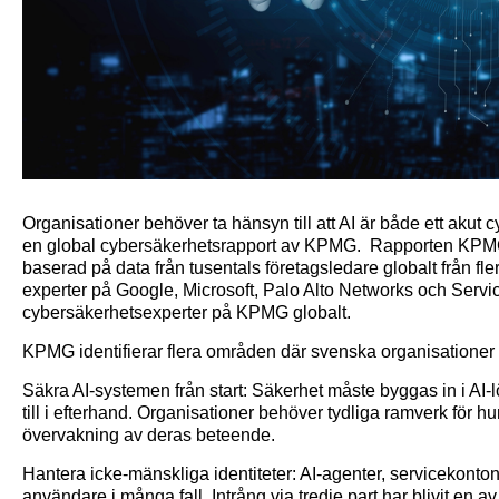
Organisationer behöver ta hänsyn till att AI är både ett akut cyb
en global cybersäkerhetsrapport av KPMG. Rapporten KPMG
baserad på data från tusentals företagsledare globalt från fle
experter på Google, Microsoft, Palo Alto Networks och Servi
cybersäkerhetsexperter på KPMG globalt.
KPMG identifierar flera områden där svenska organisatione
Säkra AI-systemen från start: Säkerhet måste byggas in i AI-l
till i efterhand. Organisationer behöver tydliga ramverk för hu
övervakning av deras beteende.
Hantera icke-mänskliga identiteter: AI-agenter, servicekont
användare i många fall. Intrång via tredje part har blivit en 