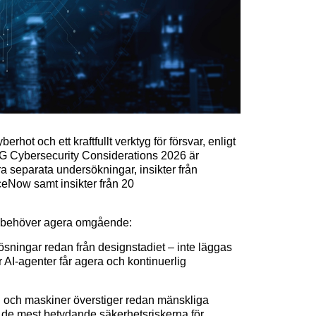
erhot och ett kraftfullt verktyg för försvar, enligt
 Cybersecurity Considerations 2026 är
ra separata undersökningar, insikter från
ceNow samt insikter från 20
r behöver agera omgående:
ösningar redan från designstadiet – inte läggas
r AI-agenter får agera och kontinuerlig
on och maskiner överstiger redan mänskliga
av de mest betydande säkerhetsriskerna för