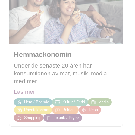
Hemmaekonomin
Under de senaste 20 åren har
konsumtionen av mat, musik, media
med mer...
Läs mer
Hem / Boende
Kultur / Fritid
Media
Privatekonomi
Reklam
Resa
Shopping
Teknik / Prylar