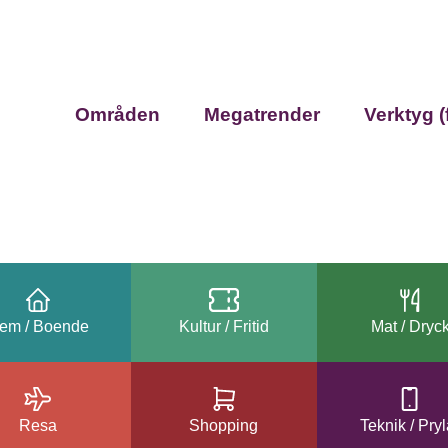
Områden
Megatrender
Verktyg (
em / Boende
Kultur / Fritid
Mat / Dryc
Resa
Shopping
Teknik / Pryl