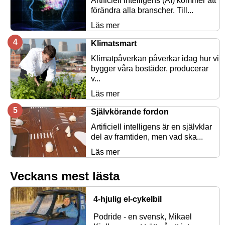
Artificiell intelligens (AI) kommer att
förändra alla branscher. Till...
Läs mer
Klimatsmart
Klimatpåverkan påverkar idag hur vi
bygger våra bostäder, producerar
v...
Läs mer
Självkörande fordon
Artificiell intelligens är en självklar
del av framtiden, men vad ska...
Läs mer
Veckans mest lästa
4-hjulig el-cykelbil
Podride - en svensk, Mikael