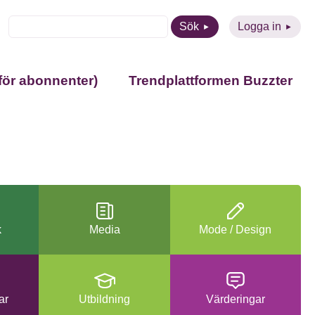
Sök
Logga in
för abonnenter)
Trendplattformen Buzzter
k
Media
Mode / Design
ar
Utbildning
Värderingar