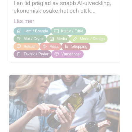
I en tid präglad av snabb AI-utveckling,
ekonomisk osäkerhet och ett k...
Läs mer
Hem / Boende
Kultur / Fritid
Mat / Dryck
Media
Mode / Design
Reklam
Resa
Shopping
Teknik / Prylar
Värderingar