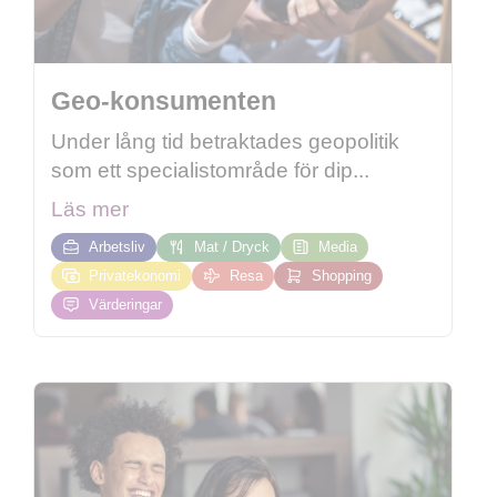
Geo-konsumenten
Under lång tid betraktades geopolitik
som ett specialistområde för dip...
Läs mer
Arbetsliv
Mat / Dryck
Media
Privatekonomi
Resa
Shopping
Värderingar