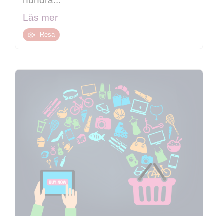
hundra...
Läs mer
Resa