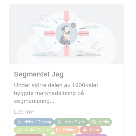
Segmentet Jag
Under större delen av 1900-talet
byggde marknadsföring på
segmentering...
Läs mer
Hälsa / Träning
Mat / Dryck
Media
Mode / Design
Reklam
Resa