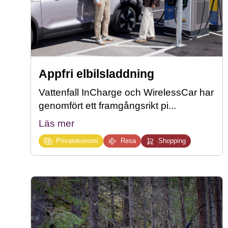
Appfri elbilsladdning
Vattenfall InCharge och WirelessCar har
genomfört ett framgångsrikt pi...
Läs mer
Privatekonomi
Resa
Shopping