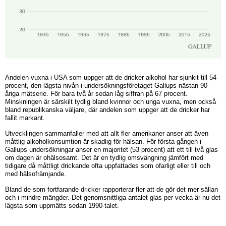
Andelen vuxna i USA som uppger att de dricker alkohol har sjunkit till 54
procent, den lägsta nivån i undersökningsföretaget Gallups nästan 90-
åriga mätserie. För bara två år sedan låg siffran på 67 procent.
Minskningen är särskilt tydlig bland kvinnor och unga vuxna, men också
bland republikanska väljare, där andelen som uppger att de dricker har
fallit markant.
Utvecklingen sammanfaller med att allt fler amerikaner anser att även
måttlig alkoholkonsumtion är skadlig för hälsan. För första gången i
Gallups undersökningar anser en majoritet (53 procent) att ett till två glas
om dagen är ohälsosamt. Det är en tydlig omsvängning jämfört med
tidigare då måttligt drickande ofta uppfattades som ofarligt eller till och
med hälsofrämjande.
Bland de som fortfarande dricker rapporterar fler att de gör det mer sällan
och i mindre mängder. Det genomsnittliga antalet glas per vecka är nu det
lägsta som uppmätts sedan 1990-talet.