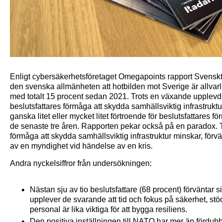
Enligt cybersäkerhetsföretaget Omegapoints rapport Svensk
den svenska allmänheten att hotbilden mot Sverige är allvarl
med totalt 15 procent sedan 2021. Trots en växande upplevd ho
beslutsfattares förmåga att skydda samhällsviktig infrastruktu
ganska litet eller mycket litet förtroende för beslutsfattare
de senaste tre åren. Rapporten pekar också på en paradox. Trot
förmåga att skydda samhällsviktig infrastruktur minskar, förv
av en myndighet vid händelse av en kris.
Andra nyckelsiffror från undersökningen:
Nästan sju av tio beslutsfattare (68 procent) förvänta
upplever de svarande att tid och fokus på säkerhet, st
personal är lika viktiga för att bygga resiliens.
Den positiva inställningen till NATO har mer än fördubbla