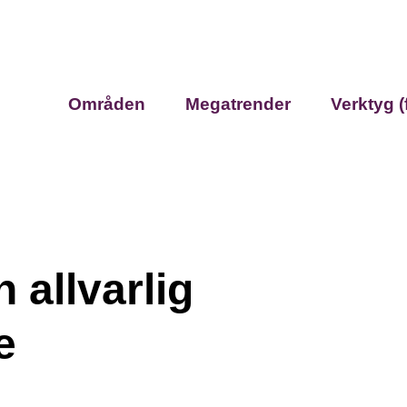
Områden
Megatrender
Verktyg (
n allvarlig
e