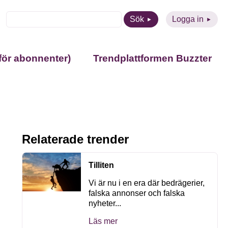
Sök
Logga in
för abonnenter)
Trendplattformen Buzzter
Relaterade trender
Tilliten
Vi är nu i en era där bedrägerier,
falska annonser och falska
nyheter...
Läs mer