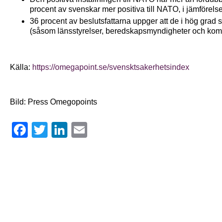
procent av svenskar mer positiva till NATO, i jämförels
36 procent av beslutsfattarna uppger att de i hög grad
(såsom länsstyrelser, beredskapsmyndigheter och komm
Källa:
https://omegapoint.se/svensktsakerhetsindex
Bild: Press Omegopoints
Facebook
Twitter
LinkedIn
Email