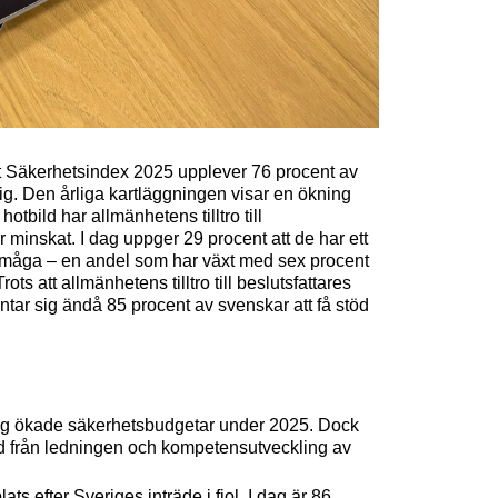
t Säkerhetsindex 2025 upplever 76 procent av
ig. Den årliga kartläggningen visar en ökning
tbild har allmänhetens tilltro till
r minskat. I dag uppger 29 procent att de har ett
s förmåga – en andel som har växt med sex procent
s att allmänhetens tilltro till beslutsfattares
äntar sig ändå 85 procent av svenskar att få stöd
r sig ökade säkerhetsbudgetar under 2025. Dock
öd från ledningen och kompetensutveckling av
ts efter Sveriges inträde i fjol. I dag är 86