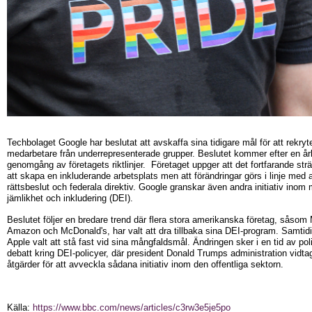
Techbolaget Google har beslutat att avskaffa sina tidigare mål för att rekryte
medarbetare från underrepresenterade grupper. Beslutet kommer efter en årl
genomgång av företagets riktlinjer. Företaget uppger att det fortfarande strä
att skapa en inkluderande arbetsplats men att förändringar görs i linje med 
rättsbeslut och federala direktiv. Google granskar även andra initiativ inom
jämlikhet och inkludering (DEI).
Beslutet följer en bredare trend där flera stora amerikanska företag, såsom
Amazon och McDonald's, har valt att dra tillbaka sina DEI-program. Samtidi
Apple valt att stå fast vid sina mångfaldsmål. Ändringen sker i en tid av poli
debatt kring DEI-policyer, där president Donald Trumps administration vidtag
åtgärder för att avveckla sådana initiativ inom den offentliga sektorn.
Källa:
https://www.bbc.com/news/articles/c3rw3e5je5po