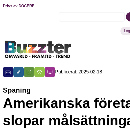
Drivs av DOCERE
Log
Publicerat: 2025-02-18
Spaning
Amerikanska föret
slopar målsättning