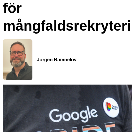
för
mångfaldsrekryter
Jörgen Ramnelöv