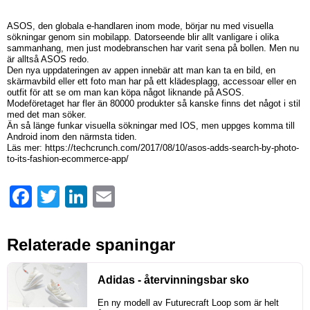
ASOS, den globala e-handlaren inom mode, börjar nu med visuella
sökningar genom sin mobilapp. Datorseende blir allt vanligare i olika
sammanhang, men just modebranschen har varit sena på bollen. Men nu
är alltså ASOS redo.
Den nya uppdateringen av appen innebär att man kan ta en bild, en
skärmavbild eller ett foto man har på ett klädesplagg, accessoar eller en
outfit för att se om man kan köpa något liknande på ASOS.
Modeföretaget har fler än 80000 produkter så kanske finns det något i stil
med det man söker.
Än så länge funkar visuella sökningar med IOS, men uppges komma till
Android inom den närmsta tiden.
Läs mer: https://techcrunch.com/2017/08/10/asos-adds-search-by-photo-
to-its-fashion-ecommerce-app/
Facebook
Twitter
LinkedIn
Email
Relaterade spaningar
Adidas - återvinningsbar sko
En ny modell av Futurecraft Loop som är helt