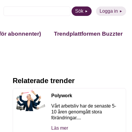
Sök
Logga in
för abonnenter)
Trendplattformen Buzzter
Relaterade trender
Polywork
Vårt arbetsliv har de senaste 5-
10 åren genomgått stora
förändringar....
Läs mer