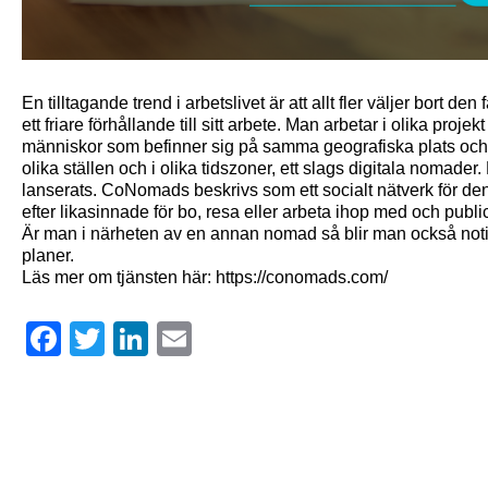
En tilltagande trend i arbetslivet är att allt fler väljer bort de
ett friare förhållande till sitt arbete. Man arbetar i olika proje
människor som befinner sig på samma geografiska plats och
olika ställen och i olika tidszoner, ett slags digitala noma
lanserats. CoNomads beskrivs som ett socialt nätverk för 
efter likasinnade för bo, resa eller arbeta ihop med och publ
Är man i närheten av en annan nomad så blir man också no
planer.
Läs mer om tjänsten här: https://conomads.com/
Facebook
Twitter
LinkedIn
Email