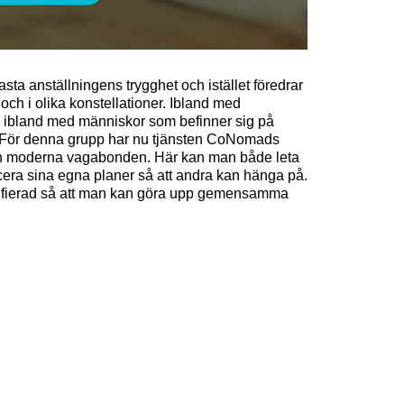
n fasta anställningens trygghet och istället föredrar
kt och i olika konstellationer. Ibland med
 ibland med människor som befinner sig på
der. För denna grupp har nu tjänsten CoNomads
den moderna vagabonden. Här kan man både leta
icera sina egna planer så att andra kan hänga på.
tifierad så att man kan göra upp gemensamma