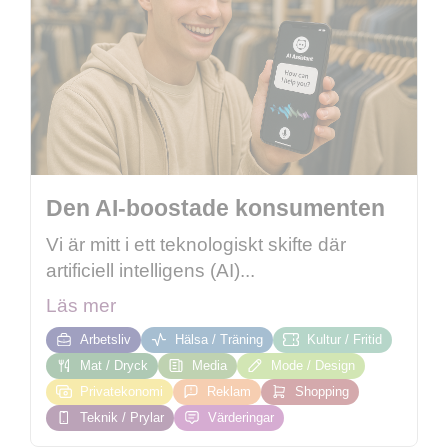
Den AI-boostade konsumenten
Vi är mitt i ett teknologiskt skifte där
artificiell intelligens (AI)...
Läs mer
Arbetsliv
Hälsa / Träning
Kultur / Fritid
Mat / Dryck
Media
Mode / Design
Privatekonomi
Reklam
Shopping
Teknik / Prylar
Värderingar