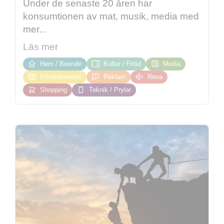
Under de senaste 20 åren har
konsumtionen av mat, musik, media med
mer...
Läs mer
Hem / Boende
Kultur / Fritid
Media
Privatekonomi
Reklam
Resa
Shopping
Teknik / Prylar