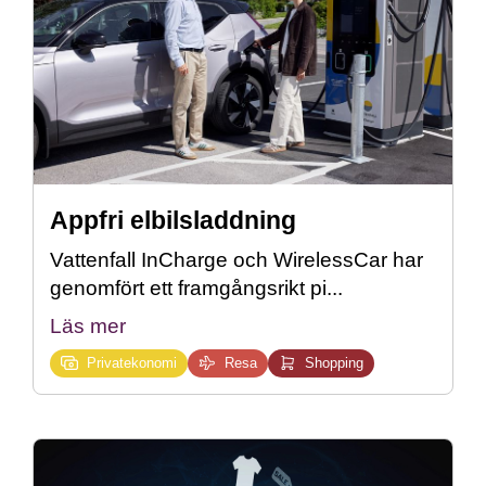
Appfri elbilsladdning
Vattenfall InCharge och WirelessCar har
genomfört ett framgångsrikt pi...
Läs mer
Privatekonomi
Resa
Shopping