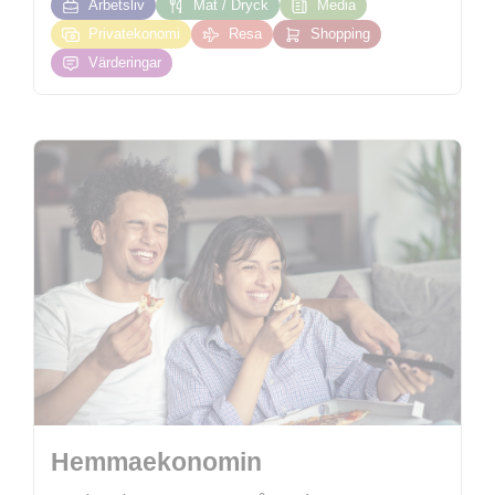
Arbetsliv
Mat / Dryck
Media
Privatekonomi
Resa
Shopping
Värderingar
Hemmaekonomin