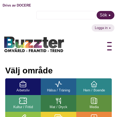
Drivs av DOCERE
Sök
Logga in
Välj område
Arbetsliv
Hälsa / Träning
Hem / Boende
Kultur / Fritid
Mat / Dryck
Media