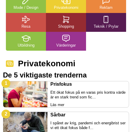
Mode / Design
Privatekonomi
Reklam
Resa
Shopping
Teknik / Prylar
Utbildning
Värderingar
Privatekonomi
De 5 viktigaste trenderna
Prisfokus
Ett ökat fokus på en varas pris kontra värde
är en stark trend som fic...
Läs mer
Sårbar
I spåret av krig, pandemi och energibrist ser
vi ett ökat fokus både f...