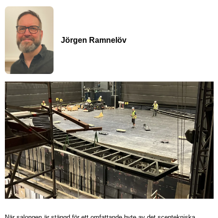
Jörgen Ramnelöv
När salongen är stängd för ett omfattande byte av det scentekniska