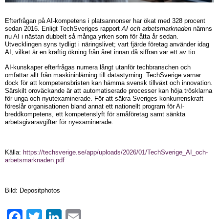
Efterfrågan på AI-kompetens i platsannonser har ökat med 328 procent
sedan 2016. Enligt TechSveriges rapport
AI och arbetsmarknaden
nämns
nu AI i nästan dubbelt så många yrken som för åtta år sedan.
Utvecklingen syns tydligt i näringslivet; vart fjärde företag använder idag
AI, vilket är en kraftig ökning från året innan då siffran var ett av tio.
AI-kunskaper efterfrågas numera långt utanför techbranschen och
omfattar allt från maskininlärning till datastyrning. TechSverige varnar
dock för att kompetensbristen kan hämma svensk tillväxt och innovation.
Särskilt oroväckande är att automatiserade processer kan höja trösklarna
för unga och nyutexaminerade. För att säkra Sveriges konkurrenskraft
föreslår organisationen bland annat ett nationellt program för AI-
breddkompetens, ett kompetenslyft för småföretag samt sänkta
arbetsgivaravgifter för nyexaminerade.
Källa:
https://techsverige.se/app/uploads/2026/01/TechSverige_AI_och-
arbetsmarknaden.pdf
Bild: Depositphotos
Facebook
Twitter
LinkedIn
Email