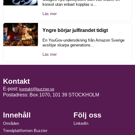
konsol utan enbart kopplas u...
Läs mer
Yngre börjar julfirandet tidigt
En YouGov-undersökning från Amazon Sverige
avslöjar skarpa generations...
Läs mer
Kontakt
E-post:
kontakt@buzzter.se
Postadress: Box 1070, 101 39 STOCKHOLM
Innehåll
Följ oss
Områden
LinkedIn
Trendplattformen Buzzter