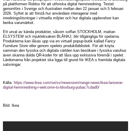
på plattformen Roblox för att utforska digital heminredning. Testet
genomförs i Sverige och Australien mellan den 22 januari och 5 februari
2026. Syftet är att förstå hur användare interagerar med
inredningslösningar i virtuella miljöer och hur digitala upplevelser kan
berika varumärket.
Ett urval av kända produkter, såsom soffan STOCKHOLM, mattan
ELSYSTEM och mjukleksaken BLÅHAJ, blir tillgängliga för spelarna.
Produkterna kan låsas upp via en virtuell popup-butik kallad
Fancy
Furniture Store
eller genom spelets produktbibliotek. För att knyta
samman den fysiska och digitala världen kan besökare i fysiska varuhus
även skanna dolda QR-koder för att låsa upp exklusiva föremål i spelet.
Lärdomarna från projektet ska ligga till grund för IKEA:s framtida digitala
satsningar.
Källa:
https://www.ikea.com/se/sv/newsroom/range-news/ikea-lanserar-
digital-heminredning-i-welcome-to-bloxburg-pubac7cdad0/
Bild: Ikea