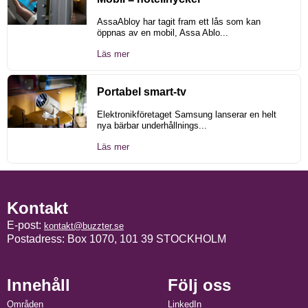
AssaAbloy har tagit fram ett lås som kan
öppnas av en mobil, Assa Ablo...
Läs mer
Portabel smart-tv
Elektronikföretaget Samsung lanserar en helt
nya bärbar underhållnings...
Läs mer
Kontakt
E-post:
kontakt@buzzter.se
Postadress: Box 1070, 101 39 STOCKHOLM
Innehåll
Följ oss
Områden
LinkedIn