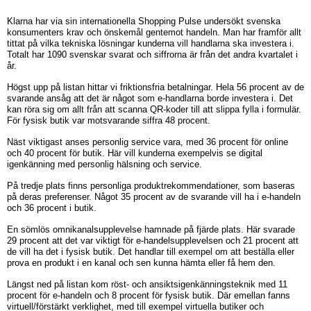
Klarna har via sin internationella Shopping Pulse undersökt svenska
konsumenters krav och önskemål gentemot handeln. Man har framför allt
tittat på vilka tekniska lösningar kunderna vill handlarna ska investera i.
Totalt har 1090 svenskar svarat och siffrorna är från det andra kvartalet i
år.
Högst upp på listan hittar vi friktionsfria betalningar. Hela 56 procent av de
svarande ansåg att det är något som e-handlarna borde investera i. Det
kan röra sig om allt från att scanna QR-koder till att slippa fylla i formulär.
För fysisk butik var motsvarande siffra 48 procent.
Näst viktigast anses personlig service vara, med 36 procent för online
och 40 procent för butik. Här vill kunderna exempelvis se digital
igenkänning med personlig hälsning och service.
På tredje plats finns personliga produktrekommendationer, som baseras
på deras preferenser. Något 35 procent av de svarande vill ha i e-handeln
och 36 procent i butik.
En sömlös omnikanalsupplevelse hamnade på fjärde plats. Här svarade
29 procent att det var viktigt för e-handelsupplevelsen och 21 procent att
de vill ha det i fysisk butik. Det handlar till exempel om att beställa eller
prova en produkt i en kanal och sen kunna hämta eller få hem den.
Längst ned på listan kom röst- och ansiktsigenkänningsteknik med 11
procent för e-handeln och 8 procent för fysisk butik. Där emellan fanns
virtuell/förstärkt verklighet, med till exempel virtuella butiker och