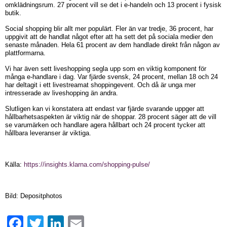
omklädningsrum. 27 procent vill se det i e-handeln och 13 procent i fysisk
butik.
Social shopping blir allt mer populärt. Fler än var tredje, 36 procent, har
uppgivit att de handlat något efter att ha sett det på sociala medier den
senaste månaden. Hela 61 procent av dem handlade direkt från någon av
plattformarna.
Vi har även sett liveshopping segla upp som en viktig komponent för
många e-handlare i dag. Var fjärde svensk, 24 procent, mellan 18 och 24
har deltagit i ett livestreamat shoppingevent. Och då är unga mer
intresserade av liveshopping än andra.
Slutligen kan vi konstatera att endast var fjärde svarande uppger att
hållbarhetsaspekten är viktig när de shoppar. 28 procent säger att de vill
se varumärken och handlare agera hållbart och 24 procent tycker att
hållbara leveranser är viktiga.
Källa:
https://insights.klarna.com/shopping-pulse/
Bild: Depositphotos
Facebook
Twitter
LinkedIn
Email