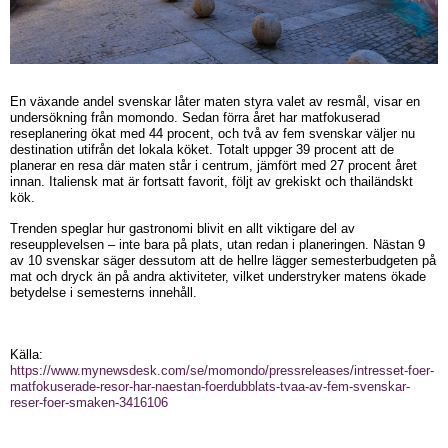
En växande andel svenskar låter maten styra valet av resmål, visar en
undersökning från momondo. Sedan förra året har matfokuserad
reseplanering ökat med 44 procent, och två av fem svenskar väljer nu
destination utifrån det lokala köket. Totalt uppger 39 procent att de
planerar en resa där maten står i centrum, jämfört med 27 procent året
innan. Italiensk mat är fortsatt favorit, följt av grekiskt och thailändskt
kök.
Trenden speglar hur gastronomi blivit en allt viktigare del av
reseupplevelsen – inte bara på plats, utan redan i planeringen. Nästan 9
av 10 svenskar säger dessutom att de hellre lägger semesterbudgeten på
mat och dryck än på andra aktiviteter, vilket understryker matens ökade
betydelse i semesterns innehåll.
Källa:
https://www.mynewsdesk.com/se/momondo/pressreleases/intresset-foer-
matfokuserade-resor-har-naestan-foerdubblats-tvaa-av-fem-svenskar-
reser-foer-smaken-3416106