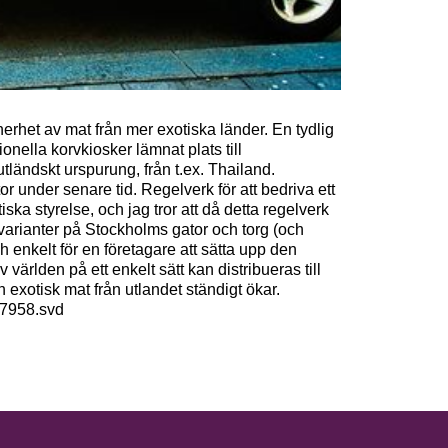
nerhet av mat från mer exotiska länder. En tydlig
ionella korvkiosker lämnat plats till
tländskt urspurung, från t.ex. Thailand.
r under senare tid. Regelverk för att bedriva ett
ska styrelse, och jag tror att då detta regelverk
öksvarianter på Stockholms gator och torg (och
och enkelt för en företagare att sätta upp den
världen på ett enkelt sätt kan distribueras till
exotisk mat från utlandet ständigt ökar.
57958.svd