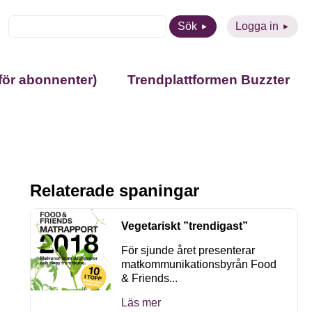
Sök
Logga in
för abonnenter)
Trendplattformen Buzzter
Relaterade spaningar
Vegetariskt ”trendigast”
För sjunde året presenterar
matkommunikationsbyrån Food
& Friends...
Läs mer