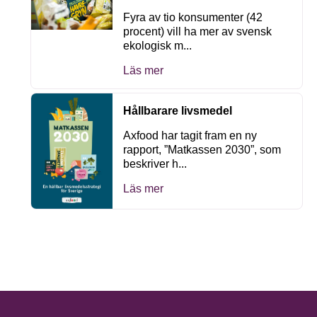
Fyra av tio konsumenter (42
procent) vill ha mer av svensk
ekologisk m...
Läs mer
Hållbarare livsmedel
Axfood har tagit fram en ny
rapport, ”Matkassen 2030”, som
beskriver h...
Läs mer