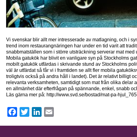
Vi svenskar blir allt mer intresserade av matlagning, och i sy
trend inom restaurangnäringen har under en tid varit att tradit
snabbmatställen som i större utsträckning serverar mat med u
Mobila gatukök har blivit en vanligare syn på Stockholms gato
mobilt gatukök utfärdas i skrivande stund av Stockholms politi
väl är utfärdat så får vi i framtiden se allt fler mobila gatuk
troligtvis också på andra håll i landet). Det är relativt billigt 
relevanta verksamheten, samtidigt som mat från olika delar av 
en allmänhet där efterfrågan på spännande, enkel, snabb och 
Läs gärna mer på: http://www.svd.se/bostad/mat-pa-hjul_76
Facebook
Twitter
LinkedIn
Email