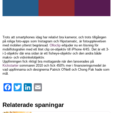
Trots att smartphones idag har relativt bra kameror, och trots tillgången
på roliga foto-apps som Instagram och Hipstamatic, är fotoupplevelsen
med mobilen ytterst begränsad.
Olloclip
erbjuder nu en lösning för
mobilfotografen med ett litet clip on-objektiv till iPhone 4/4S. Det är ett 3-
i-1-objektiv där ena sidan är ett fisheye-objektiv och den andra både
makro- och vidvinkelobjektiv.
Uppfinningen fick riktigt bra mottagande när den lanserades på
Kickstarter
sommaren 2010 och fick 450% mer i finansieringsmedel än
vad uppfinnarna och designerna Patrick O'Neill och Chong Pak hade som
mål.
Facebook
Twitter
LinkedIn
Email
Relaterade spaningar