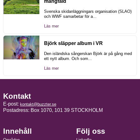
mångfald
Svenska skidanläggningars organisation (SLAO)
och WWF samarbetar för a...
Läs mer
Björk släpper album i VR
Den isländska sångerskan Björk är på gång med
ett nytt album. Och som...
Läs mer
Kontakt
E-post:
kontakt@buzzter.se
Postadress: Box 1070, 101 39 STOCKHOLM
Innehåll
Följ oss
Områden
LinkedIn