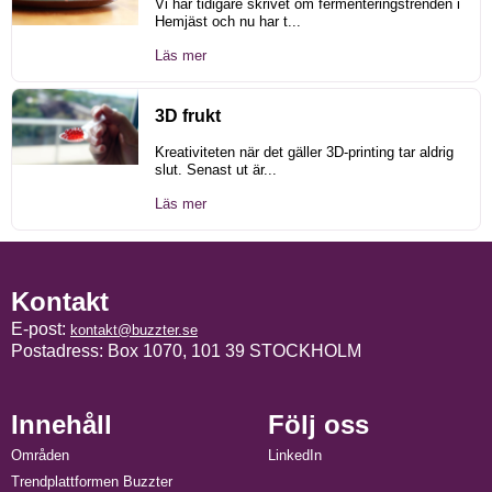
Vi har tidigare skrivet om fermenteringstrenden i
Hemjäst och nu har t...
Läs mer
3D frukt
Kreativiteten när det gäller 3D-printing tar aldrig
slut. Senast ut är...
Läs mer
Kontakt
E-post:
kontakt@buzzter.se
Postadress: Box 1070, 101 39 STOCKHOLM
Innehåll
Följ oss
Områden
LinkedIn
Trendplattformen Buzzter