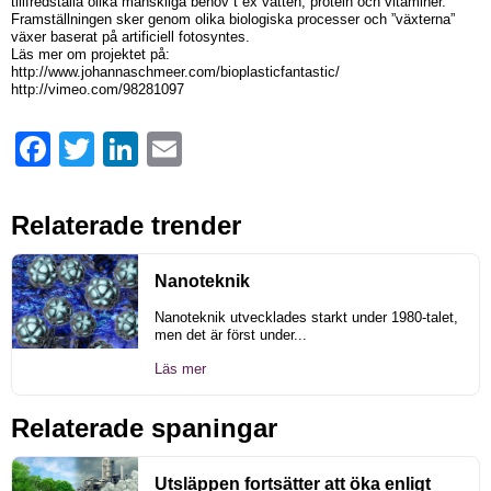
tillfredställa olika mänskliga behov t ex vatten, protein och vitaminer.
Framställningen sker genom olika biologiska processer och ”växterna”
växer baserat på artificiell fotosyntes.
Läs mer om projektet på:
http://www.johannaschmeer.com/bioplasticfantastic/
http://vimeo.com/98281097
Facebook
Twitter
LinkedIn
Email
Relaterade trender
Nanoteknik
Nanoteknik utvecklades starkt under 1980-talet,
men det är först under...
Läs mer
Relaterade spaningar
Utsläppen fortsätter att öka enligt