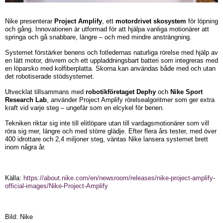
Nike presenterar
Project Amplify
, ett
motordrivet skosystem
för löpning
och gång. Innovationen är utformad för att hjälpa vanliga motionärer att
springa och gå snabbare, längre – och med mindre ansträngning.
Systemet förstärker benens och fotledernas naturliga rörelse med hjälp av
en lätt motor, drivrem och ett uppladdningsbart batteri som integreras med
en löparsko med kolfiberplatta. Skorna kan användas både med och utan
det robotiserade stödsystemet.
Utvecklat tillsammans med
robotikföretaget Dephy
och
Nike Sport
Research Lab
, använder Project Amplify rörelsealgoritmer som ger extra
kraft vid varje steg – ungefär som en elcykel för benen.
Tekniken riktar sig inte till elitlöpare utan till vardagsmotionärer som vill
röra sig mer, längre och med större glädje. Efter flera års tester, med över
400 idrottare och 2,4 miljoner steg, väntas Nike lansera systemet brett
inom några år.
Källa:
https://about.nike.com/en/newsroom/releases/nike-project-amplify-
official-images/Nike-Project-Amplify
Bild: Nike