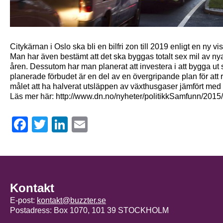
Citykärnan i Oslo ska bli en bilfri zon till 2019 enligt en ny v
Man har även bestämt att det ska byggas totalt sex mil av ny
åren. Dessutom har man planerat att investera i att bygga u
planerade förbudet är en del av en övergripande plan för att 
målet att ha halverat utsläppen av växthusgaser jämfört med 
Läs mer här: http://www.dn.no/nyheter/politikkSamfunn/2015/
Facebook
Twitter
LinkedIn
Email
Kontakt
E-post:
kontakt@buzzter.se
Postadress: Box 1070, 101 39 STOCKHOLM