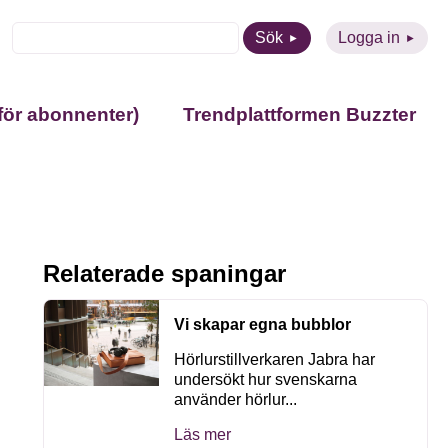
Sök
Logga in
för abonnenter)
Trendplattformen Buzzter
Relaterade spaningar
Vi skapar egna bubblor
Hörlurstillverkaren Jabra har
undersökt hur svenskarna
använder hörlur...
Läs mer