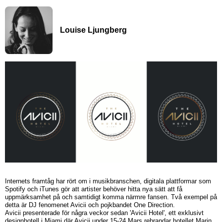
Louise Ljungberg
Internets framtåg har rört om i musikbranschen, digitala plattformar som
Spotify och iTunes gör att artister behöver hitta nya sätt att få
uppmärksamhet på och samtidigt komma närmre fansen. Två exempel på
detta är DJ fenomenet Avicii och pojkbandet One Direction.
Avicii presenterade för några veckor sedan 'Avicii Hotel', ett exklusivt
designhotell i Miami där Avicii under 15-24 Mars rebrandar hotellet Marin