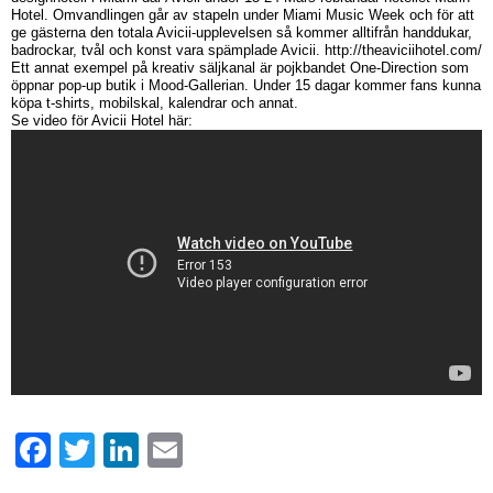
Hotel. Omvandlingen går av stapeln under Miami Music Week och för att
ge gästerna den totala Avicii-upplevelsen så kommer alltifrån handdukar,
badrockar, tvål och konst vara spämplade Avicii. http://theaviciihotel.com/
Ett annat exempel på kreativ säljkanal är pojkbandet One-Direction som
öppnar pop-up butik i Mood-Gallerian. Under 15 dagar kommer fans kunna
köpa t-shirts, mobilskal, kalendrar och annat.
Se video för Avicii Hotel här:
Facebook
Twitter
LinkedIn
Email