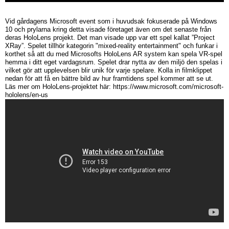
Vid gårdagens Microsoft event som i huvudsak fokuserade på Windows
10 och prylarna kring detta visade företaget även om det senaste från
deras HoloLens projekt. Det man visade upp var ett spel kallat ”Project
XRay”. Spelet tillhör kategorin "mixed-reality entertainment" och funkar i
korthet så att du med Microsofts HoloLens AR system kan spela VR-spel
hemma i ditt eget vardagsrum. Spelet drar nytta av den miljö den spelas i
vilket gör att upplevelsen blir unik för varje spelare. Kolla in filmklippet
nedan för att få en bättre bild av hur framtidens spel kommer att se ut.
Läs mer om HoloLens-projektet här: https://www.microsoft.com/microsoft-
hololens/en-us