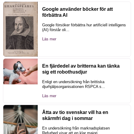
Google använder böcker för att
förbättra AI
Google försöker förbättra hur artificiell intelligens
(AI) förstår oli...
Läs mer
En fjärdedel av britterna kan tänka
sig ett robothusdjur
Enligt en undersökning från brittiska
djurhjälpsorganisationen RSPCA s...
Läs mer
Åtta av tio svenskar vill ha en
skärmfri dag i sommar
En undersökning från marknadsplatsen
Refurbed visar att en klar majori...