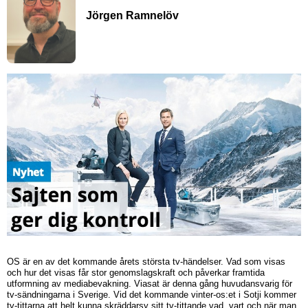
Jörgen Ramnelöv
OS är en av det kommande årets största tv-händelser. Vad som visas
och hur det visas får stor genomslagskraft och påverkar framtida
utformning av mediabevakning. Viasat är denna gång huvudansvarig för
tv-sändningarna i Sverige. Vid det kommande vinter-os:et i Sotji kommer
tv-tittarna att helt kunna skräddarsy sitt tv-tittande vad, vart och när man