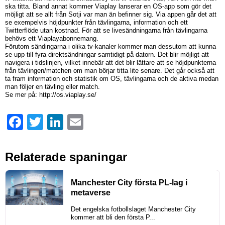
ska titta. Bland annat kommer Viaplay lanserar en OS-app som gör det
möjligt att se allt från Sotji var man än befinner sig. Via appen går det att
se exempelvis höjdpunkter från tävlingarna, information och ett
Twitterflöde utan kostnad. För att se livesändningarna från tävlingarna
behövs ett Viaplayabonnemang.
Förutom sändingarna i olika tv-kanaler kommer man dessutom att kunna
se upp till fyra direktsändningar samtidigt på datorn. Det blir möjligt att
navigera i tidslinjen, vilket innebär att det blir lättare att se höjdpunkterna
från tävlingen/matchen om man börjar titta lite senare. Det går också att
ta fram information och statistik om OS, tävlingarna och de aktiva medan
man följer en tävling eller match.
Se mer på: http://os.viaplay.se/
Facebook
Twitter
LinkedIn
Email
Relaterade spaningar
Manchester City första PL-lag i
metaverse
Det engelska fotbollslaget Manchester City
kommer att bli den första P...