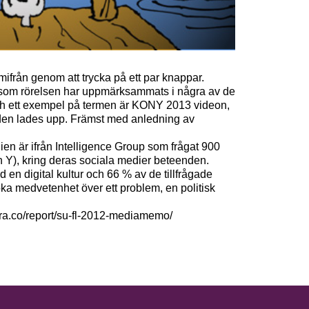
mifrån genom att trycka på ett par knappar.
sm som rörelsen har uppmärksammats i några av de
och ett exempel på termen är KONY 2013 videon,
t den lades upp. Främst med anledning av
en är ifrån Intelligence Group som frågat 900
n Y), kring deras sociala medier beteenden.
 en digital kultur och 66 % av de tillfrågade
 öka medvetenhet över ett problem, en politisk
dra.co/report/su-fl-2012-mediamemo/