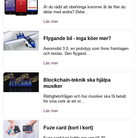
Är du rädd att obehöriga kommer åt de filer du
delar med andra? Delar...
Läs mer
Flygande bil - inga köer mer?
Aeromobil 3.0, en prototyp som finns framtagen
och testas. Den flygand...
Läs mer
Blockchain-teknik ska hjälpa
musiker
Rättighetsfrågan och hur musiker ska få betalt
för sina verk är ett st...
Läs mer
Fuze card (kort i kort)
Fuze card kan ladda ner upp till 30