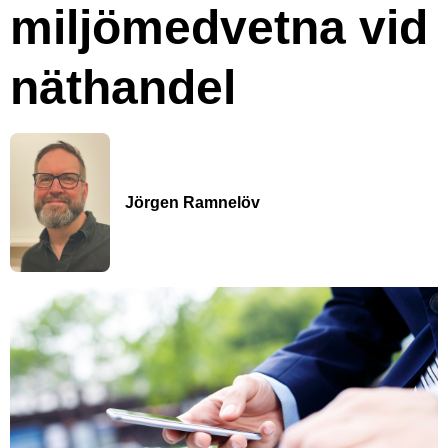
miljömedvetna vid
näthandel
Jörgen Ramnelöv