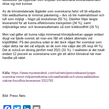
riktar sig mot kvinnor.
Av de klimatrelaterade åtgärder som svenskarna helst vill bli erbjudna
från webbutikerna är minimal paketering – dvs så lite materialslöseri och
luft som möjligt – högst på önskelistan (55 %). Därefter följer längre
leveranstid för att kunna effektivisera transporten (34 %), samt
miljövänliga retur- och leveransalternativ så som koldioxidfritt (16 %).
Men vad gäller att kunna välja minimerad klimatpåverkan uppger endast
drygt var fjärde svensk att man ens fått ett sådant alternativ vid
köptillfället. På den positiva sidan är det dock något fler svenskar som
väljer detta när det väl erbjuds än de som inte väljer det (45 resp 44 %).
Det är också en ökning jämfört med 2021 (31 %). I realiteten är det totalt
endast 12 procent av svenskarna som gör ett aktivt klimatval när man
handlar på nätet.
Källa:
https://www.mynewsdesk.com/se/nets/pressreleases/yngre-
svenskar-minst-miljoemedvetna-vid-naethandel-och-stora-webbutiker-
saknar-fossilfria-leveranser-3311793
Bild: Press Nets
Facebook
Twitter
LinkedIn
Email