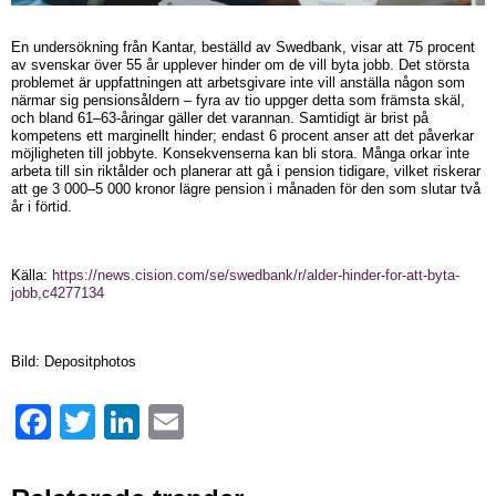
En undersökning från Kantar, beställd av Swedbank, visar att 75 procent
av svenskar över 55 år upplever hinder om de vill byta jobb. Det största
problemet är uppfattningen att arbetsgivare inte vill anställa någon som
närmar sig pensionsåldern – fyra av tio uppger detta som främsta skäl,
och bland 61–63-åringar gäller det varannan. Samtidigt är brist på
kompetens ett marginellt hinder; endast 6 procent anser att det påverkar
möjligheten till jobbyte. Konsekvenserna kan bli stora. Många orkar inte
arbeta till sin riktålder och planerar att gå i pension tidigare, vilket riskerar
att ge 3 000–5 000 kronor lägre pension i månaden för den som slutar två
år i förtid.
Källa:
https://news.cision.com/se/swedbank/r/alder-hinder-for-att-byta-
jobb,c4277134
Bild: Depositphotos
Facebook
Twitter
LinkedIn
Email