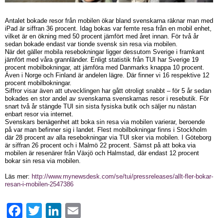
Antalet bokade resor från mobilen ökar bland svenskarna räknar man med
iPad är siffran 36 procent. Idag bokas var femte resa från en mobil enhet,
vilket är en ökning med 50 procent jämfört med året innan. För två år
sedan bokade endast var tionde svensk sin resa via mobilen.
När det gäller mobila resebokningar ligger dessutom Sverige i framkant
jämfört med våra grannländer. Enligt statistik från TUI har Sverige 19
procent mobilbokningar, att jämföra med Danmarks knappa 10 procent.
Även i Norge och Finland är andelen lägre. Där finner vi 16 respektive 12
procent mobilbokningar.
Siffror visar även att utvecklingen har gått otroligt snabbt – för 5 år sedan
bokades en stor andel av svenskarna svenskarnas resor i resebutik. För
snart två år stängde TUI sin sista fysiska butik och säljer nu nästan
enbart resor via internet.
Svenskars benägenhet att boka sin resa via mobilen varierar, beroende
på var man befinner sig i landet. Flest mobilbokningar finns i Stockholm
där 28 procent av alla resebokningar via TUI sker via mobilen. I Göteborg
är siffran 26 procent och i Malmö 22 procent. Sämst på att boka via
mobilen är resenärer från Växjö och Halmstad, där endast 12 procent
bokar sin resa via mobilen.
Läs mer:
http://www.mynewsdesk.com/se/tui/pressreleases/allt-fler-bokar-
resan-i-mobilen-2547386
Facebook
Twitter
LinkedIn
Email