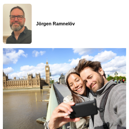
Jörgen Ramnelöv