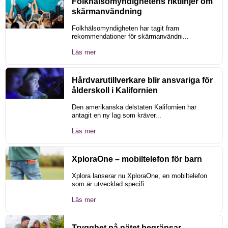
Folkhälsomyndighetens riktlinjer om
skärmanvändning
Folkhälsomyndigheten har tagit fram
rekommendationer för skärmanvändni...
Läs mer
Hårdvarutillverkare blir ansvariga för
ålderskoll i Kalifornien
Den amerikanska delstaten Kalifornien har
antagit en ny lag som kräver...
Läs mer
XploraOne – mobiltelefon för barn
Xplora lanserar nu XploraOne, en mobiltelefon
som är utvecklad specifi...
Läs mer
Trygghet på nätet begränsar