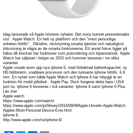
Idag lanserade så Apple höstens nyheter. Det stora numret presenterades
sist : Apple Watch. En helt ny plattform och den "mest personliga
enheten hittills" . Diktafon, röststyrning,smarta tjänster och naturligtvis
tidsvisning är några av de smarta funktionerna. Ett annat fokus ligger på
hälsa då klockan har funktioner som pulsmätning och löparstatistik. Apple
Watch har säljstart i början av 2015 och kommer lanseras i tre olika
varianter.
Apple visade även upp nya Iphone 6, med förbättrad batterikapacitet, ny
HD bildskärm, snabbare processor och den tunnaste Iphone hittills: 6,9
mm. En nyhet som både Apple Watch och Iphone 6 har inbyggt är en
funktion för mobil plånbok : Apple Pay. Dock fungerar detta bara i USA
just nu. Iphone 6 levereras i två varianter: Iphone 6 samt Iphone 6 Plus.
Läs mer:
Apple watch:
https://www.apple.com/watch/
https://www.apple.com/pr/library/2014/09/09Apple-Unveils-Apple-Watch-
Apples-Most-Personal-Device-Ever.html
Iphone 6:
http://www.apple.com/se/iphone-6/