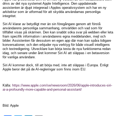
drivs av det nya systemet Apple Intelligence. Den uppdaterade
assistenten är djupt integrerad i Apples operativsystem och har en ny
arkitektur som är utformad för att skydda användarnas personliga
integritet.
Siri AI klarar av betydligt mer än sin föregångare genom att förstå
användarens personliga sammanhang, omvärlden och vad som för
tillfället visas på skärmen. Den kan snabbt söka svar på webben eller leta
fram specifik information i användarens egna meddelanden, mejl och
bilder. Assistenten får dessutom en egen app där man kan spåra tidigare
konversationer, och den erbjuder nya verktyg för både visuell intelligens
och textredigering. Utvecklare kan börja testa de nya funktionerna redan
idag, och senare under året kommer Siri AI att släppas i en betaversion
för vanliga användare.
Siri AI kommer dock, till att börja med, inte att släppas i Europa. Enligt
Apple beror det på de AI-regleringar som finns inom EU.
Källa:
https://www.apple.com/se/newsroom/2026/06/apple-introduces-siri-
ai-a-profoundly-more-capable-and-personal-assistant/
Bild: Apple