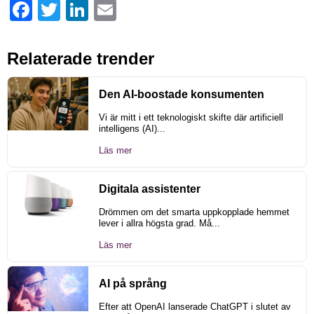
Facebook
Twitter
LinkedIn
Email
Relaterade trender
Den AI-boostade konsumenten
Vi är mitt i ett teknologiskt skifte där artificiell
intelligens (AI)...
Läs mer
Digitala assistenter
Drömmen om det smarta uppkopplade hemmet
lever i allra högsta grad. Må...
Läs mer
AI på språng
Efter att OpenAI lanserade ChatGPT i slutet av