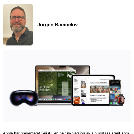
Jörgen Ramnelöv
Apple har presenterat Siri AI, en helt ny version av sin röstassistent som