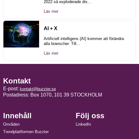
2022 så exploderade dis...
Läs mer
AI + X
Artificiell intelligens (AI) kommer att förändra
alla branscher. Till...
Läs mer
Kontakt
E-post:
kontakt@buzzter.se
Postadress: Box 1070, 101 39 STOCKHOLM
Innehåll
Följ oss
Områden
LinkedIn
Trendplattformen Buzzter