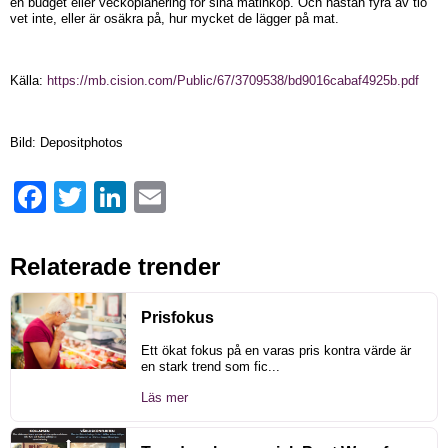
en budget eller veckoplanering för sina matinköp. Och nästan fyra av tio
vet inte, eller är osäkra på, hur mycket de lägger på mat.
Källa:
https://mb.cision.com/Public/67/3709538/bd9016cabaf4925b.pdf
Bild: Depositphotos
Facebook
Twitter
LinkedIn
Email
Relaterade trender
Prisfokus
Ett ökat fokus på en varas pris kontra värde är
en stark trend som fic...
Läs mer