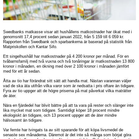
Swedbanks matkasse visar att hushållens matkostnader har ökat med i
genomsnitt 17,4 procent sedan januari 2022, från 5 159 till 6 059 kr.
Rapporten från Swedbank och sparbankerna är baserad på statistik från
Matpriskollen och Kantar Sifo.
Ett singelhushåll har matkostnader på 4 200 kronor per månad. För en
tvåbarnsfamilj med två vuxna och två tonåringar är matkostnaden 13 800
kronor i månaden, en ökning med över 2 100 kronor i månaden jämfört
med för ett år sedan.
Åtta av tio har förändrat sitt sätt att handla mat. Nästan varannan väljer
vad de ska äta utifrån vilka varor som är nedsatta i pris oftare än tidigare.
Fyra av tio uppger att de högre priserna på mat påverkat vilka maträtter
de äter.
Nära en fjärdedel har blivit bättre på att ta vara på rester och slänger inte
lika mycket mat som tidigare. Samtidigt köper 18 procent mindre
ekologiskt än tidigare, och 13 procent uppger att de äter mindre
hälsosamt än tidigare.
Var femte har tvingats ta av sitt sparande för att köpa livsmedel de
senaste sex månaderna. Däremot är det inte så många som börjat göra