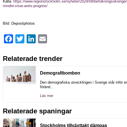
Källa:
https://www.regionstockholm.se/nyheter/2024/09/befolkningsokninge
mindre-visar-arets-prognos/
Bild: Depositphotos
Facebook
Twitter
LinkedIn
Email
Relaterade trender
Demografibomben
Den demografiska utvecklingen i Sverige står inför 
föränd...
Läs mer
Relaterade spaningar
Stockholms tillväxttakt dämpas