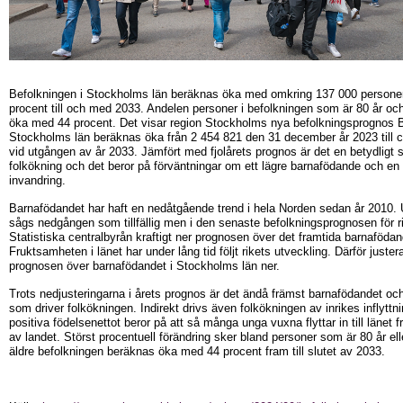
Befolkningen i Stockholms län beräknas öka med omkring 137 000 personer 
procent till och med 2033. Andelen personer i befolkningen som är 80 år oc
öka med 44 procent. Det visar region Stockholms nya befolkningsprognos B
Stockholms län beräknas öka från 2 454 821 den 31 december år 2023 till c
vid utgången av år 2033. Jämfört med fjolårets prognos är det en betydligt 
folkökning och det beror på förväntningar om ett lägre barnafödande och en 
invandring.
Barnafödandet har haft en nedåtgående trend i hela Norden sedan år 2010. 
sågs nedgången som tillfällig men i den senaste befolkningsprognosen för r
Statistiska centralbyrån kraftigt ner prognosen över det framtida barnafödan
Fruktsamheten i länet har under lång tid följt rikets utveckling. Därför juste
prognosen över barnafödandet i Stockholms län ner.
Trots nedjusteringarna i årets prognos är det ändå främst barnafödandet oc
som driver folkökningen. Indirekt drivs även folkökningen av inrikes inflyttn
positiva födelsenettot beror på att så många unga vuxna flyttar in till länet f
av landet. Störst procentuell förändring sker bland personer som är 80 år ell
äldre befolkningen beräknas öka med 44 procent fram till slutet av 2033.