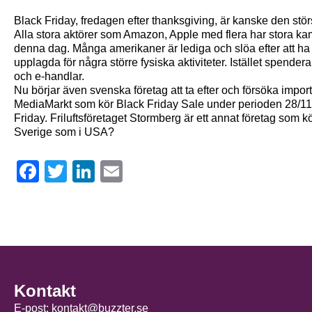
Black Friday, fredagen efter thanksgiving, är kanske den stö
Alla stora aktörer som Amazon, Apple med flera har stora kam
denna dag. Många amerikaner är lediga och slöa efter att ha 
upplagda för några större fysiska aktiviteter. Istället spender
och e-handlar.
Nu börjar även svenska företag att ta efter och försöka importe
MediaMarkt som kör Black Friday Sale under perioden 28/11
Friday. Friluftsföretaget Stormberg är ett annat företag som kör
Sverige som i USA?
Facebook
Twitter
LinkedIn
Email
Kontakt
E-post:
kontakt@buzzter.se