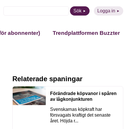
Sök
Logga in
för abonnenter)
Trendplattformen Buzzter
Relaterade spaningar
Förändrade köpvanor i spåren
av lågkonjunkturen
Svenskarnas köpkraft har
försvagats kraftigt det senaste
året. Höjda r...