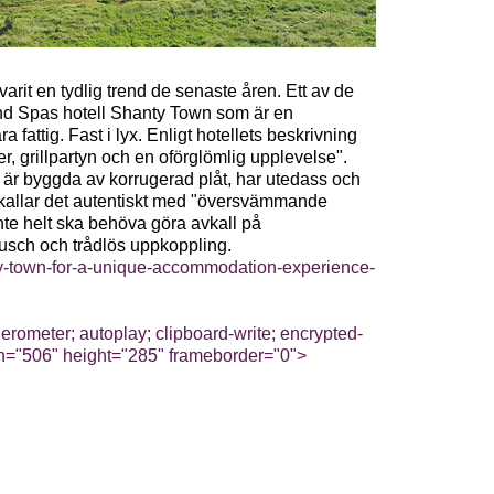
arit en tydlig trend de senaste åren. Ett av de
d Spas hotell Shanty Town som är en
a fattig. Fast i lyx. Enligt hotellets beskrivning
er, grillpartyn och en oförglömlig upplevelse".
är byggda av korrugerad plåt, har utedass och
 kallar det autentiskt med "översvämmande
nte helt ska behöva göra avkall på
sch och trådlös uppkoppling.
y-town-for-a-unique-accommodation-experience-
ometer; autoplay; clipboard-write; encrypted-
dth="506" height="285" frameborder="0">