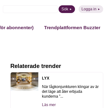
Sök
Logga in
för abonnenter)
Trendplattformen Buzzter
Relaterade trender
LYX
När lågkonjunkturen klingar av är
det läge att åter erbjuda
kunderna ”...
Läs mer