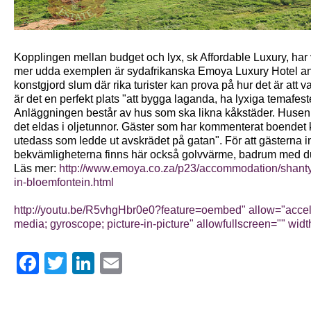
Kopplingen mellan budget och lyx, sk Affordable Luxury, har v
mer udda exemplen är sydafrikanska Emoya Luxury Hotel an
konstgjord slum där rika turister kan prova på hur det är att var
är det en perfekt plats "att bygga laganda, ha lyxiga temafest
Anläggningen består av hus som ska likna kåkstäder. Husen 
det eldas i oljetunnor. Gäster som har kommenterat boendet
utedass som ledde ut avskrädet på gatan". För att gästerna i
bekvämligheterna finns här också golvvärme, badrum med du
Läs mer:
http://www.emoya.co.za/p23/accommodation/shant
in-bloemfontein.html
http://youtu.be/R5vhgHbr0e0?feature=oembed" allow="acceler
media; gyroscope; picture-in-picture" allowfullscreen="" wi
Facebook
Twitter
LinkedIn
Email