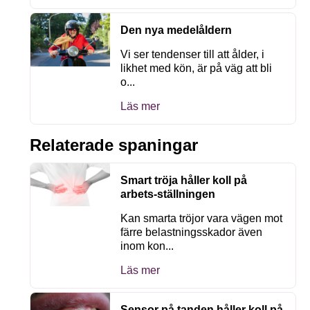
Den nya medelåldern
Vi ser tendenser till att ålder, i
likhet med kön, är på väg att bli
o...
Läs mer
Relaterade spaningar
Smart tröja håller koll på
arbets-ställningen
Kan smarta tröjor vara vägen mot
färre belastningsskador även
inom kon...
Läs mer
Sensor på tanden håller koll på