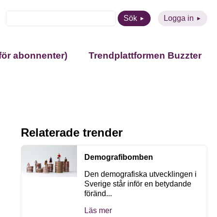
Sök
Logga in
för abonnenter)
Trendplattformen Buzzter
Relaterade trender
Demografibomben
Den demografiska utvecklingen i
Sverige står inför en betydande
föränd...
Läs mer