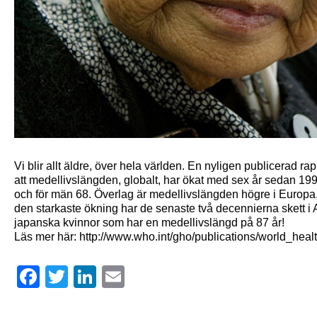
Vi blir allt äldre, över hela världen. En nyligen publicerad 
att medellivslängden, globalt, har ökat med sex år sedan 199
och för män 68. Överlag är medellivslängden högre i Europa
den starkaste ökning har de senaste två decennierna skett i 
japanska kvinnor som har en medellivslängd på 87 år!
Läs mer här: http://www.who.int/gho/publications/world_healt
Facebook
Twitter
LinkedIn
Email