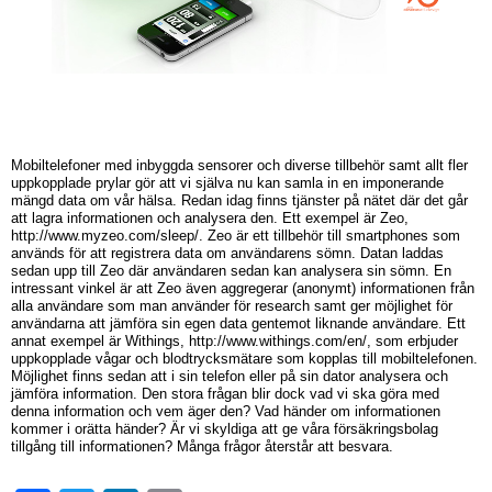
Mobiltelefoner med inbyggda sensorer och diverse tillbehör samt allt fler
uppkopplade prylar gör att vi själva nu kan samla in en imponerande
mängd data om vår hälsa. Redan idag finns tjänster på nätet där det går
att lagra informationen och analysera den. Ett exempel är Zeo,
http://www.myzeo.com/sleep/. Zeo är ett tillbehör till smartphones som
används för att registrera data om användarens sömn. Datan laddas
sedan upp till Zeo där användaren sedan kan analysera sin sömn. En
intressant vinkel är att Zeo även aggregerar (anonymt) informationen från
alla användare som man använder för research samt ger möjlighet för
användarna att jämföra sin egen data gentemot liknande användare. Ett
annat exempel är Withings, http://www.withings.com/en/, som erbjuder
uppkopplade vågar och blodtrycksmätare som kopplas till mobiltelefonen.
Möjlighet finns sedan att i sin telefon eller på sin dator analysera och
jämföra information. Den stora frågan blir dock vad vi ska göra med
denna information och vem äger den? Vad händer om informationen
kommer i orätta händer? Är vi skyldiga att ge våra försäkringsbolag
tillgång till informationen? Många frågor återstår att besvara.