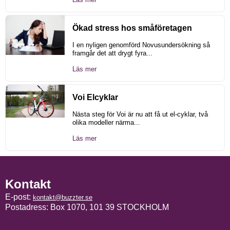
Ökad stress hos småföretagen
I en nyligen genomförd Novusundersökning så
framgår det att drygt fyra...
Läs mer
Voi Elcyklar
Nästa steg för Voi är nu att få ut el-cyklar, två
olika modeller närma...
Läs mer
Kontakt
E-post:
kontakt@buzzter.se
Postadress: Box 1070, 101 39 STOCKHOLM