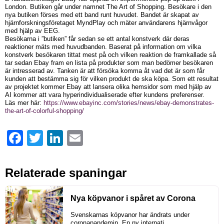
London. Butiken går under namnet The Art of Shopping. Besökare i den
nya butiken förses med ett band runt huvudet. Bandet är skapat av
hjärnforskningsföretaget MyndPlay och mäter användarens hjärnvågor
med hjälp av EEG.
Besökarna i ”butiken” får sedan se ett antal konstverk där deras
reaktioner mäts med huvudbanden. Baserat på information om vilka
konstverk besökaren tittat mest på och vilken reaktion de framkallade så
tar sedan Ebay fram en lista på produkter som man bedömer besökaren
är intresserad av. Tanken är att försöka komma åt vad det är som får
kunden att bestämma sig för vilken produkt de ska köpa. Som ett resultat
av projektet kommer Ebay att lansera olika hemsidor som med hjälp av
AI kommer att vara hyperindividualiserade efter kundens preferenser.
Läs mer här:
https://www.ebayinc.com/stories/news/ebay-demonstrates-
the-art-of-colorful-shopping/
Facebook
Twitter
LinkedIn
Email
Relaterade spaningar
Nya köpvanor i spåret av Corona
Svenskarnas köpvanor har ändrats under
coronapandemin. En ny internati...