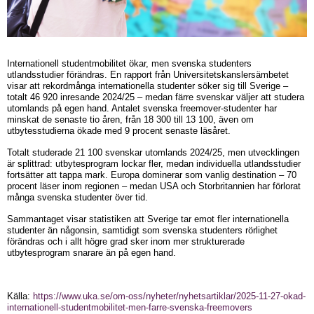
Internationell studentmobilitet ökar, men svenska studenters
utlandsstudier förändras. En rapport från Universitetskanslersämbetet
visar att rekordmånga internationella studenter söker sig till Sverige –
totalt 46 920 inresande 2024/25 – medan färre svenskar väljer att studera
utomlands på egen hand. Antalet svenska freemover-studenter har
minskat de senaste tio åren, från 18 300 till 13 100, även om
utbytesstudierna ökade med 9 procent senaste läsåret.
Totalt studerade 21 100 svenskar utomlands 2024/25, men utvecklingen
är splittrad: utbytesprogram lockar fler, medan individuella utlandsstudier
fortsätter att tappa mark. Europa dominerar som vanlig destination – 70
procent läser inom regionen – medan USA och Storbritannien har förlorat
många svenska studenter över tid.
Sammantaget visar statistiken att Sverige tar emot fler internationella
studenter än någonsin, samtidigt som svenska studenters rörlighet
förändras och i allt högre grad sker inom mer strukturerade
utbytesprogram snarare än på egen hand.
Källa:
https://www.uka.se/om-oss/nyheter/nyhetsartiklar/2025-11-27-okad-
internationell-studentmobilitet-men-farre-svenska-freemovers