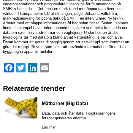
väderobservationer och prognosdata tillgängliga för fri användning på
SMHI:s hemsida. – Det finns en stark trend mot öppna data över hela
världen. I Europa pekar EU ut riktningen, säger Johanna Fältström,
marknadsansvarig för öppna data på SMHI i en intervju med NyTeknik.
Arbetet med att släppa informationen fri har redan börjat. Sedan i somras
finns till exempel havs- informationen fritt, (vem som helst kan ladda ner
data om exempelvis strömmar och våghöjder). Under hösten är det
hydrologins tur med data om bland annat vattenstånd i sjöar och älvar.
Datan kommer att göras tillgänglig genom ett särskilt api som kommer att
göra det möjligt för vem som helst att använda informationen för att t ex
bygga egna appar till mobiler.
Facebook
Twitter
LinkedIn
Email
Relaterade trender
Mätbarhet (Big Data)
Data, data och åter data. I digitaliseringens
fotspår genereras enorma...
Läs mer