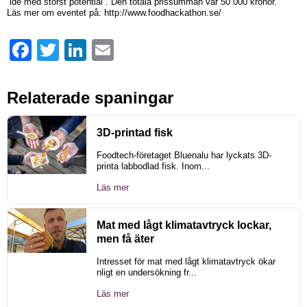
”idé med störst potential”. Den totala prissumman var 50 000 kronor.
Läs mer om eventet på: http://www.foodhackathon.se/
Facebook
Twitter
LinkedIn
Email
Relaterade spaningar
3D-printad fisk
Foodtech-företaget Bluenalu har lyckats 3D-
printa labbodlad fisk. Inom...
Läs mer
Mat med lågt klimatavtryck lockar,
men få äter
Intresset för mat med lågt klimatavtryck ökar
nligt en undersökning fr...
Läs mer