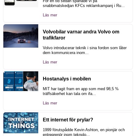
För en tid sedan spanade vi på
snabbmatskedjan KFCs reklamkampanj i Ru...
Läs mer
Volvobilar varnar andra Volvo om
trafikfaror
Volvo introducerar teknik i sina fordon som låter
dem kommunicera inom...
Läs mer
Hostanalys i mobilen
MIT har tagit fram en app som med 98,5 %
träffsäkerhet kan tala om ifa...
Läs mer
Ett internet för prylar?
1999 förutspådde Kevin Ashton, en pionjär och
entreprenör inom teknolo...