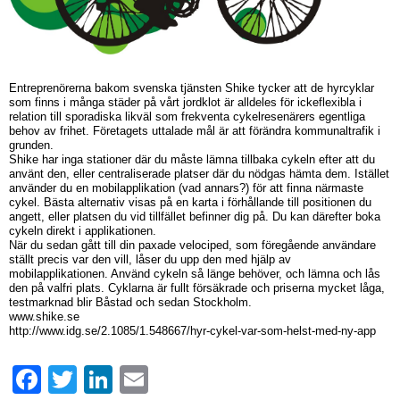
Entreprenörerna bakom svenska tjänsten Shike tycker att de hyrcyklar
som finns i många städer på vårt jordklot är alldeles för ickeflexibla i
relation till sporadiska likväl som frekventa cykelresenärers egentliga
behov av frihet. Företagets uttalade mål är att förändra kommunaltrafik i
grunden.
Shike har inga stationer där du måste lämna tillbaka cykeln efter att du
använt den, eller centraliserade platser där du nödgas hämta dem. Istället
använder du en mobilapplikation (vad annars?) för att finna närmaste
cykel. Bästa alternativ visas på en karta i förhållande till positionen du
angett, eller platsen du vid tillfället befinner dig på. Du kan därefter boka
cykeln direkt i applikationen.
När du sedan gått till din paxade velociped, som föregående användare
ställt precis var den vill, låser du upp den med hjälp av
mobilapplikationen. Använd cykeln så länge behöver, och lämna och lås
den på valfri plats. Cyklarna är fullt försäkrade och priserna mycket låga,
testmarknad blir Båstad och sedan Stockholm.
www.shike.se
http://www.idg.se/2.1085/1.548667/hyr-cykel-var-som-helst-med-ny-app
Facebook
Twitter
LinkedIn
Email