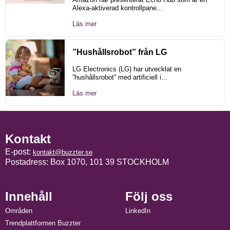
Alexa-aktiverad kontrollpane...
Läs mer
”Hushållsrobot” från LG
LG Electronics (LG) har utvecklat en
”hushållsrobot” med artificiell i...
Läs mer
Kontakt
E-post:
kontakt@buzzter.se
Postadress: Box 1070, 101 39 STOCKHOLM
Innehåll
Följ oss
Områden
LinkedIn
Trendplattformen Buzzter