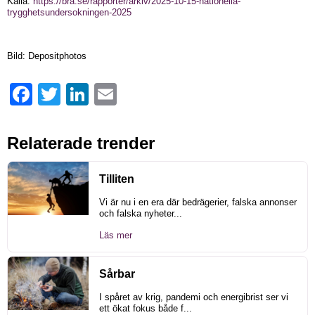
Källa:
https://bra.se/rapporter/arkiv/2025-10-15-nationella-
trygghetsundersokningen-2025
Bild: Depositphotos
Facebook
Twitter
LinkedIn
Email
Relaterade trender
Tilliten
Vi är nu i en era där bedrägerier, falska annonser
och falska nyheter...
Läs mer
Sårbar
I spåret av krig, pandemi och energibrist ser vi
ett ökat fokus både f...