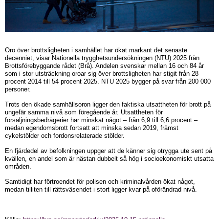
Oro över brottsligheten i samhället har ökat markant det senaste
decenniet, visar Nationella trygghetsundersökningen (NTU) 2025 från
Brottsförebyggande rådet (Brå). Andelen svenskar mellan 16 och 84 år
som i stor utsträckning oroar sig över brottsligheten har stigit från 28
procent 2014 till 54 procent 2025. NTU 2025 bygger på svar från 200 000
personer.
Trots den ökade samhällsoron ligger den faktiska utsattheten för brott på
ungefär samma nivå som föregående år. Utsattheten för
försäljningsbedrägerier har minskat något – från 6,9 till 6,6 procent –
medan egendomsbrott fortsatt att minska sedan 2019, främst
cykelstölder och fordonsrelaterade stölder.
En fjärdedel av befolkningen uppger att de känner sig otrygga ute sent på
kvällen, en andel som är nästan dubbelt så hög i socioekonomiskt utsatta
områden.
Samtidigt har förtroendet för polisen och kriminalvården ökat något,
medan tilliten till rättsväsendet i stort ligger kvar på oförändrad nivå.