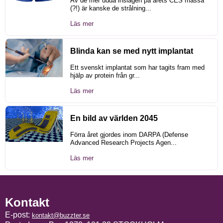
Av de mer udda inslagen på årets CES mässa
(?!) är kanske de strålning...
Läs mer
Blinda kan se med nytt implantat
Ett svenskt implantat som har tagits fram med
hjälp av protein från gr...
Läs mer
En bild av världen 2045
Förra året gjordes inom DARPA (Defense
Advanced Research Projects Agen...
Läs mer
Kontakt
E-post:
kontakt@buzzter.se