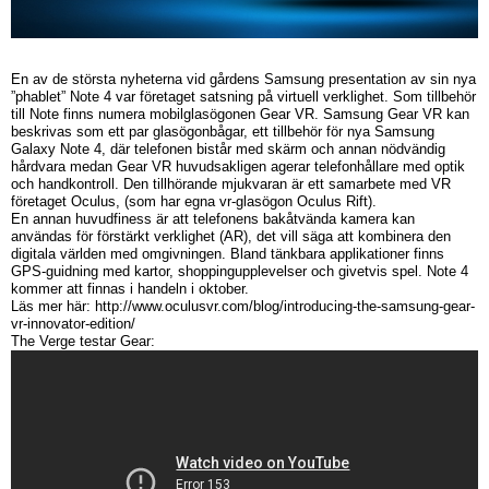
En av de största nyheterna vid gårdens Samsung presentation av sin nya
”phablet” Note 4 var företaget satsning på virtuell verklighet. Som tillbehör
till Note finns numera mobilglasögonen Gear VR. Samsung Gear VR kan
beskrivas som ett par glasögonbågar, ett tillbehör för nya Samsung
Galaxy Note 4, där telefonen bistår med skärm och annan nödvändig
hårdvara medan Gear VR huvudsakligen agerar telefonhållare med optik
och handkontroll. Den tillhörande mjukvaran är ett samarbete med VR
företaget Oculus, (som har egna vr-glasögon Oculus Rift).
En annan huvudfiness är att telefonens bakåtvända kamera kan
användas för förstärkt verklighet (AR), det vill säga att kombinera den
digitala världen med omgivningen. Bland tänkbara applikationer finns
GPS-guidning med kartor, shoppingupplevelser och givetvis spel. Note 4
kommer att finnas i handeln i oktober.
Läs mer här: http://www.oculusvr.com/blog/introducing-the-samsung-gear-
vr-innovator-edition/
The Verge testar Gear: