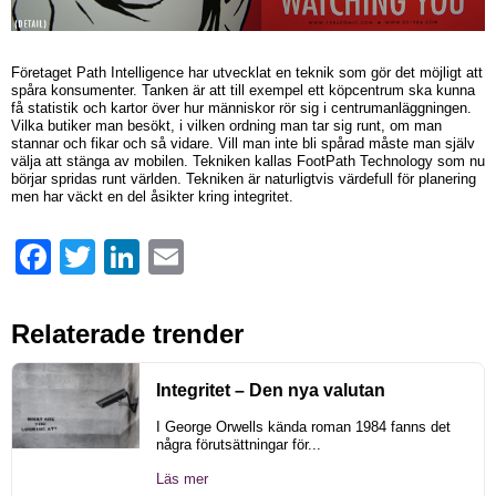
Företaget Path Intelligence har utvecklat en teknik som gör det möjligt att
spåra konsumenter. Tanken är att till exempel ett köpcentrum ska kunna
få statistik och kartor över hur människor rör sig i centrumanläggningen.
Vilka butiker man besökt, i vilken ordning man tar sig runt, om man
stannar och fikar och så vidare. Vill man inte bli spårad måste man själv
välja att stänga av mobilen. Tekniken kallas FootPath Technology som nu
börjar spridas runt världen. Tekniken är naturligtvis värdefull för planering
men har väckt en del åsikter kring integritet.
Facebook
Twitter
LinkedIn
Email
Relaterade trender
Integritet – Den nya valutan
I George Orwells kända roman 1984 fanns det
några förutsättningar för...
Läs mer