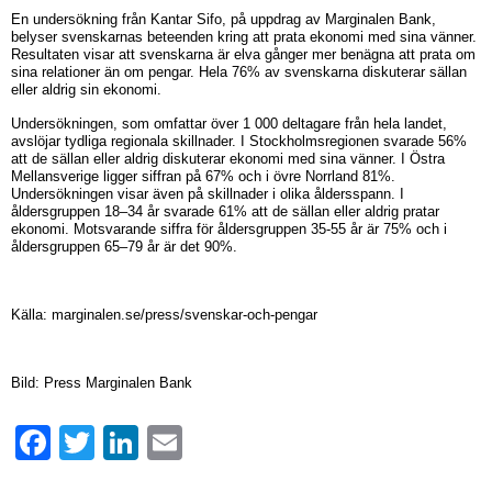
En undersökning från Kantar Sifo, på uppdrag av Marginalen Bank,
belyser svenskarnas beteenden kring att prata ekonomi med sina vänner.
Resultaten visar att svenskarna är elva gånger mer benägna att prata om
sina relationer än om pengar. Hela 76% av svenskarna diskuterar sällan
eller aldrig sin ekonomi.
Undersökningen, som omfattar över 1 000 deltagare från hela landet,
avslöjar tydliga regionala skillnader. I Stockholmsregionen svarade 56%
att de sällan eller aldrig diskuterar ekonomi med sina vänner. I Östra
Mellansverige ligger siffran på 67% och i övre Norrland 81%.
Undersökningen visar även på skillnader i olika åldersspann. I
åldersgruppen 18–34 år svarade 61% att de sällan eller aldrig pratar
ekonomi. Motsvarande siffra för åldersgruppen 35-55 år är 75% och i
åldersgruppen 65–79 år är det 90%.
Källa: marginalen.se/press/svenskar-och-pengar
Bild: Press Marginalen Bank
Facebook
Twitter
LinkedIn
Email