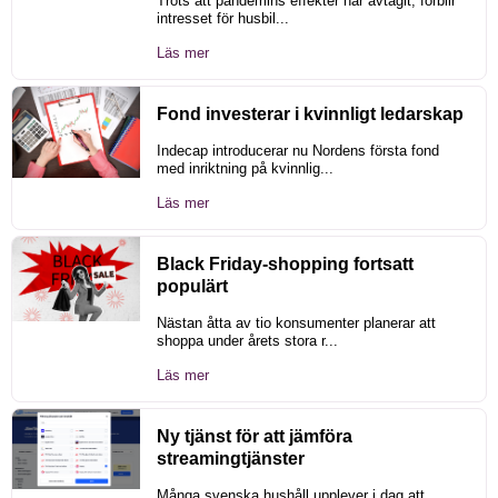
Trots att pandemins effekter har avtagit, förblir
intresset för husbil...
Läs mer
Fond investerar i kvinnligt ledarskap
Indecap introducerar nu Nordens första fond
med inriktning på kvinnlig...
Läs mer
Black Friday-shopping fortsatt
populärt
Nästan åtta av tio konsumenter planerar att
shoppa under årets stora r...
Läs mer
Ny tjänst för att jämföra
streamingtjänster
Många svenska hushåll upplever i dag att