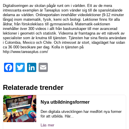
Digitaliseringen av skolan pågår runt om i världen. Ett av de mera
intressanta exemplen är Tareaplus som vänder sig till de spansktalande
delarna av världen. Onlineportalen innehåller videolektioner (9-12 minuter
långa) inom matematik, fysik, kemi och biologi. Lektioner finns för alla
åldrar, från förskoleklass till gymnasienivå. Matematik-sektionen
innehåller över 300 videos i allt från baskunskaper till mer avancerad
lektioner i geometri och statistik. Videorna är framtagna av ett nätverk av
specialister som är knutna till tjänsten. Tjänsten har sina flesta användare
i Colombia, Mexico och Chile. Och intresset är stort, idagsläget har sidan
ca 36 000 besökare per dag. Kolla in tjänsten på
http://www.tareasplus.com/
Facebook
Twitter
LinkedIn
Email
Relaterade trender
Nya utbildningsformer
Den digitala utvecklingen har medfört nya former
för att utbilda. Här...
Läs mer