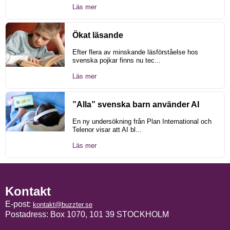
Läs mer
Ökat läsande
Efter flera av minskande läsförståelse hos
svenska pojkar finns nu tec...
Läs mer
”Alla” svenska barn använder AI
En ny undersökning från Plan International och
Telenor visar att AI bl...
Läs mer
Kontakt
E-post:
kontakt@buzzter.se
Postadress: Box 1070, 101 39 STOCKHOLM