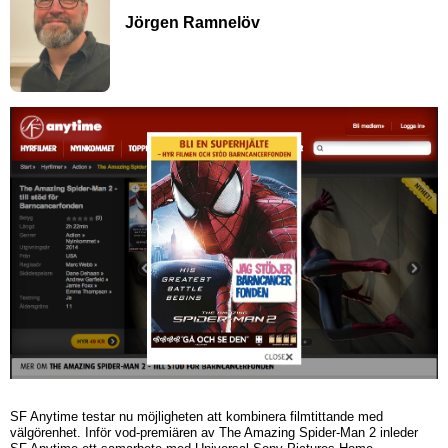
Jörgen Ramnelöv
SF Anytime testar nu möjligheten att kombinera filmtittande med
välgörenhet. Inför vod-premiären av The Amazing Spider-Man 2 inleder