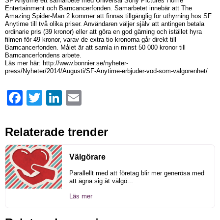
SF Anytime ett samarbete med Universal Sony Pictures Home
Entertainment och Barncancerfonden. Samarbetet innebär att The
Amazing Spider-Man 2 kommer att finnas tillgänglig för uthyrning hos SF
Anytime till två olika priser. Användaren väljer själv att antingen betala
ordinarie pris (39 kronor) eller att göra en god gärning och istället hyra
filmen för 49 kronor, varav de extra tio kronorna går direkt till
Barncancerfonden. Målet är att samla in minst 50 000 kronor till
Barncancerfondens arbete.
Läs mer här: http://www.bonnier.se/nyheter-
press/Nyheter/2014/Augusti/SF-Anytime-erbjuder-vod-som-valgorenhet/
Facebook
Twitter
LinkedIn
Email
Relaterade trender
Välgörare
Parallellt med att företag blir mer generösa med
att ägna sig åt välgö...
Läs mer