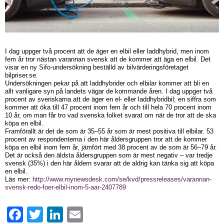
I dag uppger två procent att de äger en elbil eller laddhybrid, men inom
fem år tror nästan varannan svensk att de kommer att äga en elbil. Det
visar en ny Sifo-undersökning beställd av bilvärderingsföretaget
bilpriser.se.
Undersökningen pekar på att laddhybrider och elbilar kommer att bli en
allt vanligare syn på landets vägar de kommande åren. I dag uppger två
procent av svenskarna att de äger en el- eller laddhybridbil; en siffra som
kommer att öka till 47 procent inom fem år och till hela 70 procent inom
10 år, om man får tro vad svenska folket svarat om när de tror att de ska
köpa en elbil.
Framförallt är det de som är 35–55 år som är mest positiva till elbilar. 53
procent av respondenterna i den här åldersgruppen tror att de kommer
köpa en elbil inom fem år, jämfört med 38 procent av de som är 56–79 år.
Det är också den äldsta åldersgruppen som är mest negativ – var tredje
svensk (35%) i den här åldern svarar att de aldrig kan tänka sig att köpa
en elbil.
Läs mer:
http://www.mynewsdesk.com/se/kvd/pressreleases/varannan-
svensk-redo-foer-elbil-inom-5-aar-2407789
Facebook
Twitter
LinkedIn
Email