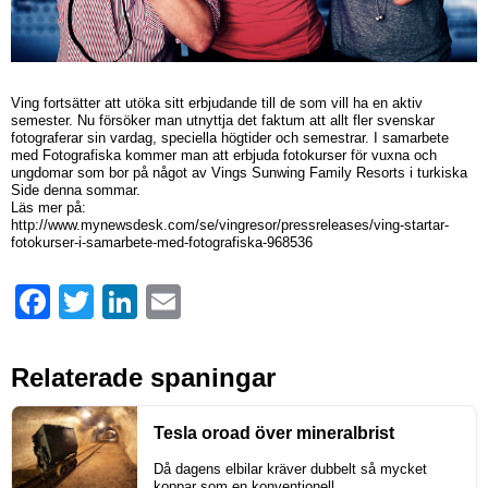
Ving fortsätter att utöka sitt erbjudande till de som vill ha en aktiv
semester. Nu försöker man utnyttja det faktum att allt fler svenskar
fotograferar sin vardag, speciella högtider och semestrar. I samarbete
med Fotografiska kommer man att erbjuda fotokurser för vuxna och
ungdomar som bor på något av Vings Sunwing Family Resorts i turkiska
Side denna sommar.
Läs mer på:
http://www.mynewsdesk.com/se/vingresor/pressreleases/ving-startar-
fotokurser-i-samarbete-med-fotografiska-968536
Facebook
Twitter
LinkedIn
Email
Relaterade spaningar
Tesla oroad över mineralbrist
Då dagens elbilar kräver dubbelt så mycket
koppar som en konventionell...