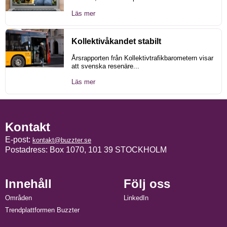
Läs mer
Kollektivåkandet stabilt
Årsrapporten från Kollektivtrafikbarometern visar
att svenska resenäre...
Läs mer
Kontakt
E-post:
kontakt@buzzter.se
Postadress: Box 1070, 101 39 STOCKHOLM
Innehåll
Följ oss
Områden
LinkedIn
Trendplattformen Buzzter